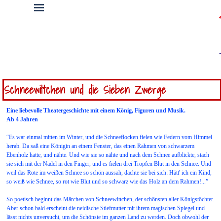
Direkt zum Seiteninhalt
Menü überspringen
Menü überspringen
Schneewittchen und die Sieben Zwerge
Eine liebevolle Theatergeschichte mit einem König, Figuren und Musik.
Ab 4 Jahren
“Es war einmal mitten im Winter, und die Schneeflocken fielen wie Federn vom Himmel
herab. Da saß eine Königin an einem Fenster, das einen Rahmen von schwarzem
Ebenholz hatte, und nähte. Und wie sie so nähte und nach dem Schnee aufblickte, stach
sie sich mit der Nadel in den Finger, und es fielen drei Tropfen Blut in den Schnee. Und
weil das Rote im weißen Schnee so schön aussah, dachte sie bei sich: Hätt' ich ein Kind,
so weiß wie Schnee, so rot wie Blut und so schwarz wie das Holz an dem Rahmen!...”
So poetisch beginnt das Märchen von Schneewittchen, der schönsten aller Königstöchter.
Aber schon bald erscheint die neidische Stiefmutter mit ihrem magischen Spiegel und
lässt nichts unversucht, um die Schönste im ganzen Land zu werden. Doch obwohl der