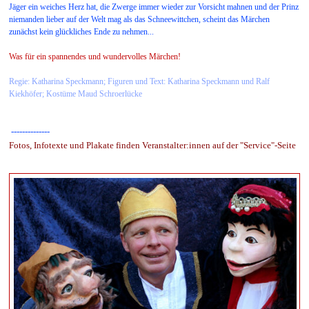
Jäger ein weiches Herz hat, die Zwerge immer wieder zur Vorsicht mahnen und der Prinz
niemanden lieber auf der Welt mag als das Schneewittchen, scheint das Märchen
zunächst kein glückliches Ende zu nehmen...
Was für ein spannendes und wundervolles Märchen!
Regie: Katharina Speckmann; Figuren und Text: Katharina Speckmann und Ralf
Kiekhöfer; Kostüme Maud Schroerlücke
--------------
Fotos, Infotexte und Plakate finden Veranstalter:innen auf der "Service"-Seite